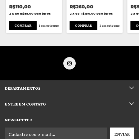
R$110,00
R$260,00
R$
2
x
de
R$55,00
sem juros
2
x
de
R$130,00
sem juros
2
x
d
1
em estoque
1
em estoque
DEPARTAMENTOS
ENTRE EM CONTATO
NEWSLETTER