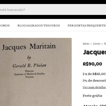
SOMOS
BLOG SAGRADOS TESOUROS
PERGUNTAS FREQUENTE
Início
>
Livros
>
F
Jacques
R$90,00
2
x
de
R$45,00
5% de descon
Ver mais detalhe
Frete grátis
Atenção, últ