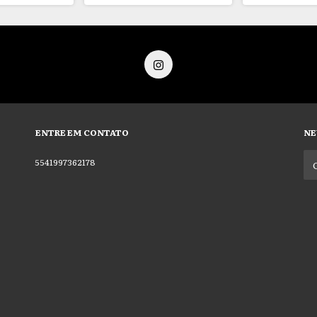
ENTRE EM CONTATO
NE
5541997362178