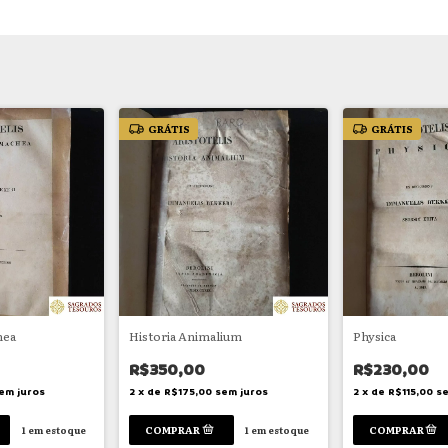
GRÁTIS
GRÁTIS
hea
Historia Animalium
Physica
R$350,00
R$230,00
em juros
2
x
de
R$175,00
sem juros
2
x
de
R$115,00
se
1
em estoque
1
em estoque