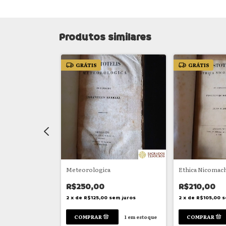
Produtos similares
GRÁTIS
GRÁTIS
eológica
Meteorologica
Ethica Nicomac
R$250,00
R$210,00
em juros
2
x
de
R$125,00
sem juros
2
x
de
R$105,00
s
1
em estoque
1
em estoque