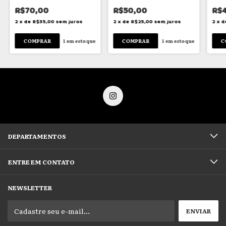
R$70,00
R$50,00
R$
2
x
de
R$35,00
sem juros
2
x
de
R$25,00
sem juros
2
x
d
1
em estoque
1
em estoque
DEPARTAMENTOS
ENTRE EM CONTATO
NEWSLETTER