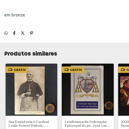
em bronze
Produtos similares
GRÁTIS
GRÁTIS
G
Sua Eminência o Cardeal
Lembrança da Ordenação
XXX
Louis-Ernest Dubois -
Episcopal do pe. José Luiz
Euca
Arcebispo de Paris
Bertanha
Bog