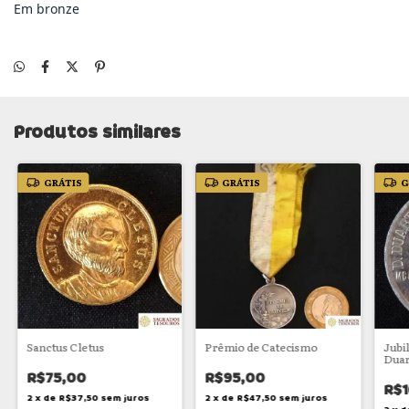
Em bronze
Produtos similares
GRÁTIS
GRÁTIS
G
Sanctus Cletus
Prêmio de Catecismo
Jubi
Duar
R$75,00
R$95,00
R$1
2
x
de
R$37,50
sem juros
2
x
de
R$47,50
sem juros