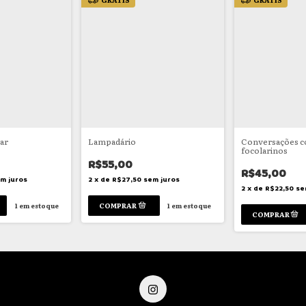
rar
Lampadário
Conversações c
focolarinos
R$55,00
R$45,00
m juros
2
x
de
R$27,50
sem juros
2
x
de
R$22,50
se
1
em estoque
1
em estoque