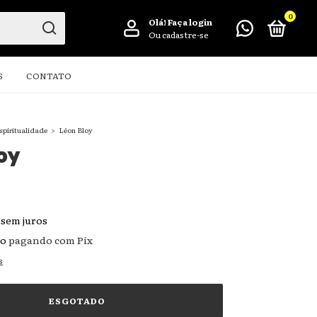
0
Olá!
Faça login
Ou cadastre-se
S
CONTATO
spiritualidade
>
Léon Bloy
oy
sem juros
to
pagando com Pix
s