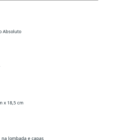
o Absoluto
r
m x 18,5 cm
s na lombada e capas