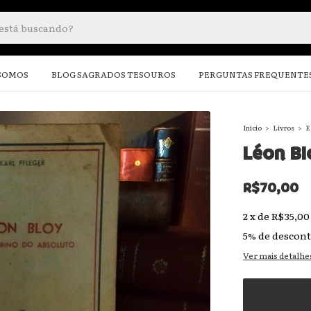
SOMOS
BLOG SAGRADOS TESOUROS
PERGUNTAS FREQUENTE
Início
>
Livros
>
E
Léon Bl
R$70,00
2
x
de
R$35,00
5% de descon
Ver mais detalhe