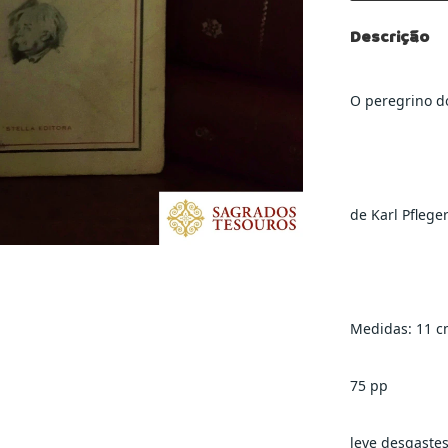
Descrição
O peregrino d
de Karl Pflege
Medidas: 11 c
75 pp
leve desgaste