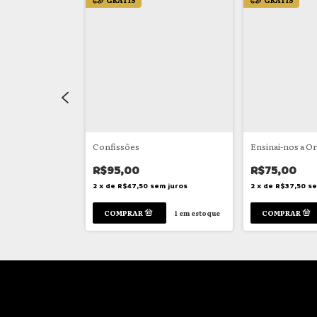
le dans le monde
Confissões
Ensinai-nos a O
R$95,00
R$75,00
m juros
2
x
de
R$47,50
sem juros
2
x
de
R$37,50
se
1
em estoque
1
em estoque