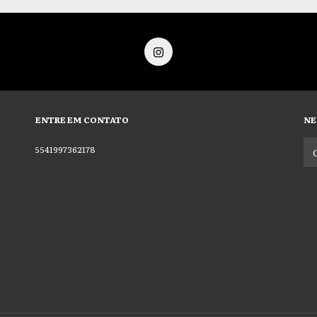
ENTRE EM CONTATO
NE
5541997362178