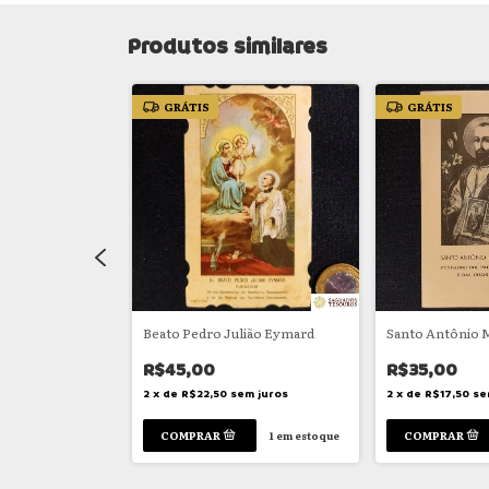
Produtos similares
GRÁTIS
GRÁTIS
ubileu de Ouro
Beato Pedro Julião Eymard
Santo Antônio M
R$45,00
R$35,00
2
x
de
R$22,50
sem juros
2
x
de
R$17,50
se
m juros
1
em estoque
1
em estoque