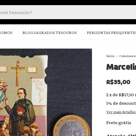
SOMOS
BLOG SAGRADOS TESOUROS
PERGUNTAS FREQUENTE
Início
>
Colecionáv
Marcel
R$35,00
2
x
de
R$17,50
5% de descon
Ver mais detalhe
Frete grátis
Atenção, últ