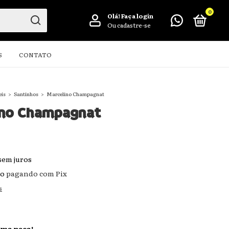
0
Olá!
Faça login
Ou cadastre-se
S
CONTATO
eis
>
Santinhos
>
Marcelino Champagnat
ino Champagnat
sem juros
to
pagando com Pix
s
ima peça!