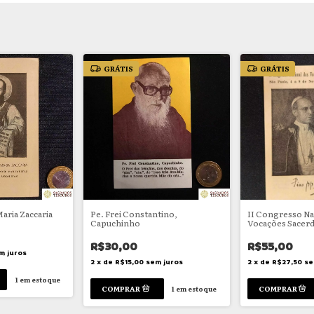
GRÁTIS
GRÁTIS
aria Zaccaria
Pe. Frei Constantino,
II Congresso Na
Capuchinho
Vocações Sacerd
imagem do Papa 
R$30,00
R$55,00
m juros
2
x
de
R$15,00
sem juros
2
x
de
R$27,50
se
1
em estoque
1
em estoque