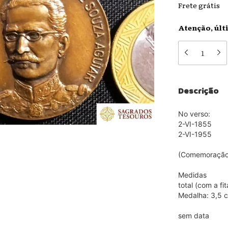
Frete grátis
Atenção, últ
Descrição
No verso:
2-VI-1855
2-VI-1955
(Comemoração 
Medidas
total (com a fi
Medalha: 3,5 
sem data