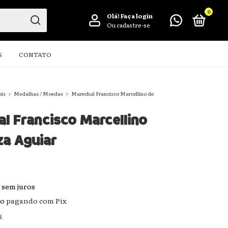
0
Olá!
Faça login
Ou cadastre-se
S
CONTATO
eis
>
Medalhas / Moedas
>
Marechal Francisco Marcellino de
l Francisco Marcellino
a Aguiar
sem juros
to
pagando com Pix
s