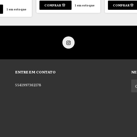
1
em estoque
1
em estoque
ENTRE EM CONTATO
NE
5541997362178