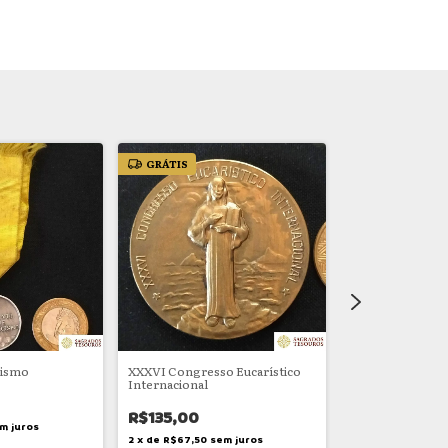
GRÁTIS
GRÁTIS
cismo
XXXVI Congresso Eucarístico
Condecoração c
Internacional
São Jorge
R$135,00
R$210,00
m juros
2
x
de
R$67,50
sem juros