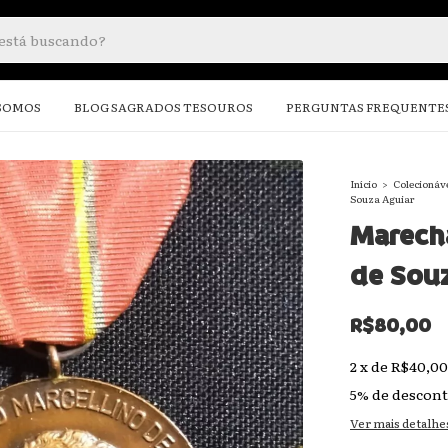
SOMOS
BLOG SAGRADOS TESOUROS
PERGUNTAS FREQUENTE
Início
>
Colecionáv
Souza Aguiar
Marecha
de Souz
R$80,00
2
x
de
R$40,00
5% de descon
Ver mais detalhe