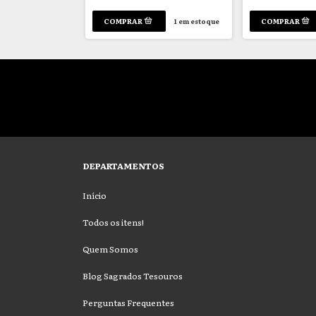
1
em estoque
1
em estoque
DEPARTAMENTOS
Início
Todos os itens!
Quem Somos
Blog Sagrados Tesouros
Perguntas Frequentes