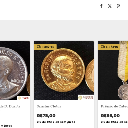
GRÁTIS
GRÁTIS
 de D. Duarte
Sanctus Cletus
Prêmio de Cate
a
R$75,00
R$95,00
2
x
de
R$37,50
sem juros
2
x
de
R$47,50
se
em juros