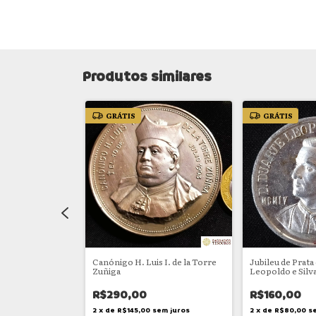
Produtos similares
GRÁTIS
GRÁTIS
 de Tucuman
Canónigo H. Luis I. de la Torre
Jubileu de Prata
Zuñiga
Leopoldo e Silv
R$290,00
R$160,00
em juros
2
x
de
R$145,00
sem juros
2
x
de
R$80,00
s