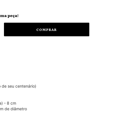
ima peça!
de seu centenário)
ta) - 8 cm
cm de diâmetro