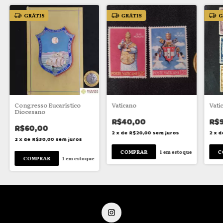
GRÁTIS
GRÁTIS
G
Congresso Eucarístico
Vaticano
Vati
Diocesano
R$40,00
R$
R$60,00
2
x
de
R$20,00
sem juros
2
x
d
2
x
de
R$30,00
sem juros
1
em estoque
1
em estoque