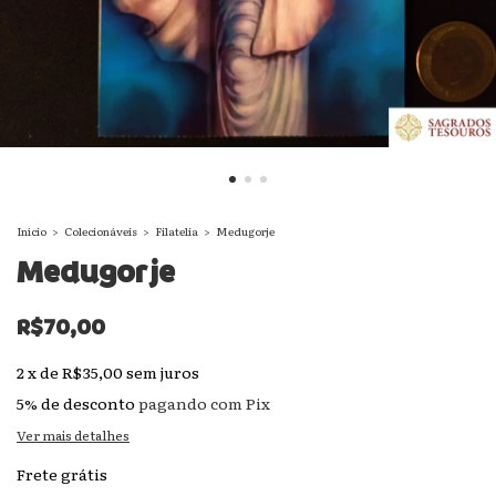
Início
>
Colecionáveis
>
Filatelia
>
Medugorje
Medugorje
R$70,00
2
x
de
R$35,00
sem juros
5% de desconto
pagando com Pix
Ver mais detalhes
Frete grátis