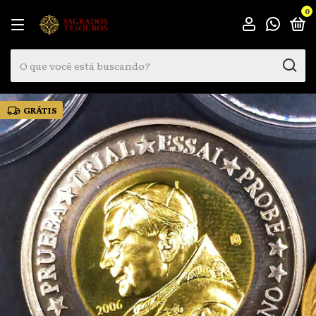
0
GRÁTIS