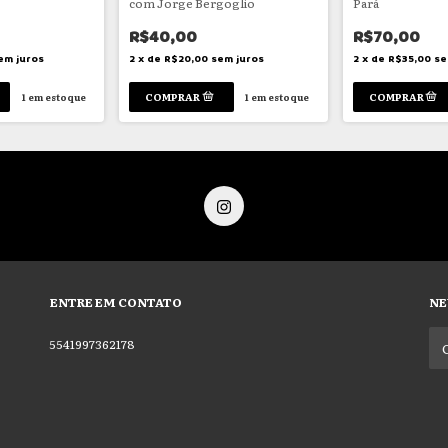
com Jorge Bergoglio
Pará
R$40,00
R$70,00
em juros
2
x
de
R$20,00
sem juros
2
x
de
R$35,00
se
1
em estoque
1
em estoque
ENTRE EM CONTATO
NE
5541997362178