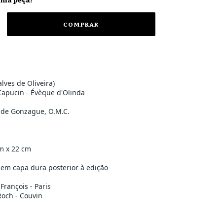
lves de Oliveira)
Capucin - Évèque d'Olinda
s de Gonzague, O.M.C.
m x 22 cm
em capa dura posterior à edição
-François - Paris
Roch - Couvin