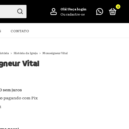
0
Olá!
Faça login
Ou cadastre-se
S
CONTATO
istória
>
História da Igreja
>
Monseigneur Vital
neur Vital
0
sem juros
to
pagando com Pix
s
ima peça!