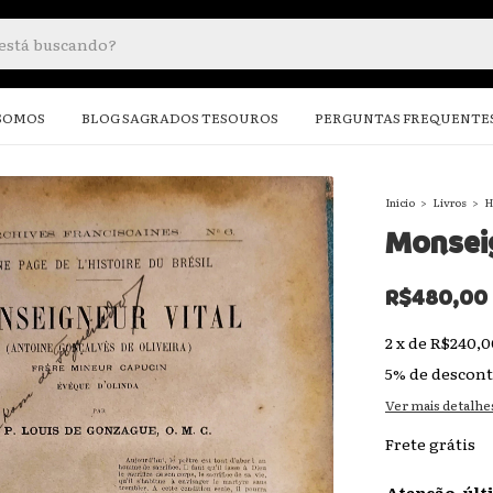
SOMOS
BLOG SAGRADOS TESOUROS
PERGUNTAS FREQUENTE
Início
>
Livros
>
H
Monseig
R$480,00
2
x
de
R$240,0
5% de descon
Ver mais detalhe
Frete grátis
Atenção, últ