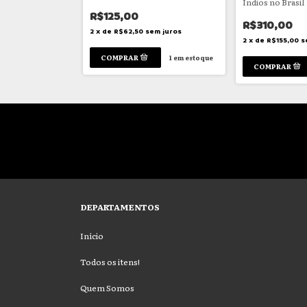
Indios no Brasil
R$125,00
R$310,00
em juros
2
x
de
R$62,50
sem juros
2
x
de
R$155,00
s
1
em estoque
1
em estoque
DEPARTAMENTOS
Início
Todos os itens!
Quem Somos