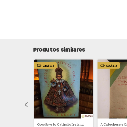
Produtos similares
GRÁTIS
GRÁTIS
o
Goodbye to Catholic Ireland
A Catechese e Ci