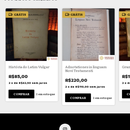
GRÁTIS
GRÁTIS
G
História do Latim Vulgar
Adnotationes in linguam
Gram
Novi Testamenti
R$85,00
R$1
R$220,00
2
x
de
R$42,50
sem juros
2
x
d
2
x
de
R$110,00
sem juros
1
em estoque
1
em estoque