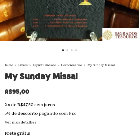
Início
>
Livros
>
Espiritualidade
>
Devocionários
>
My Sunday Missal
My Sunday Missal
R$95,00
2
x
de
R$47,50
sem juros
5% de desconto
pagando com Pix
Ver mais detalhes
Frete grátis