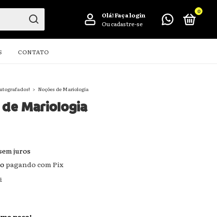
0
Olá!
Faça login
Ou cadastre-se
S
CONTATO
utografados!
>
Noções de Mariologia
de Mariologia
sem juros
to
pagando com Pix
s
ima peça!