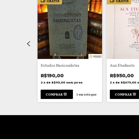
GRÁTIS
GRÁTIS
m 2 volumes
Estudos Nacionalistas
Aux Étudiants
R$190,00
R$950,00
em juros
2
x
de
R$95,00
sem juros
2
x
de
R$475,00
1
em estoque
1
em estoque