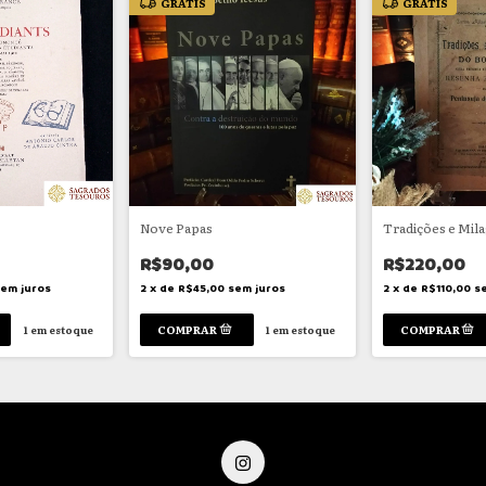
GRÁTIS
GRÁTIS
Nove Papas
Tradições e Mil
R$90,00
R$220,00
sem juros
2
x
de
R$45,00
sem juros
2
x
de
R$110,00
s
1
em estoque
1
em estoque