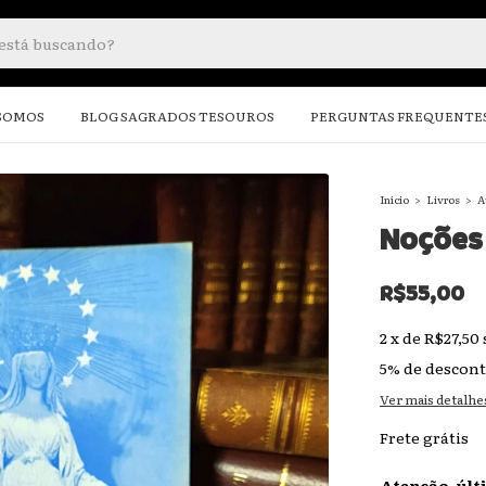
SOMOS
BLOG SAGRADOS TESOUROS
PERGUNTAS FREQUENTE
Início
>
Livros
>
A
Noções 
R$55,00
2
x
de
R$27,50
5% de descon
Ver mais detalhe
Frete grátis
Atenção, últ