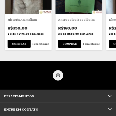
Historia Animalium
Antropologia Teológica
Rhet
R$350,00
R$160,00
R$
2
x
de
R$175,00
sem juros
2
x
de
R$80,00
sem juros
2
x
d
1
em estoque
1
em estoque
DEPARTAMENTOS
ENTRE EM CONTATO