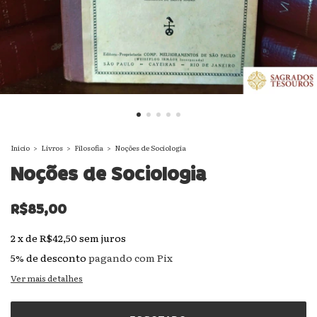
Início
>
Livros
>
Filosofia
>
Noções de Sociologia
Noções de Sociologia
R$85,00
2
x
de
R$42,50
sem juros
5% de desconto
pagando com Pix
Ver mais detalhes