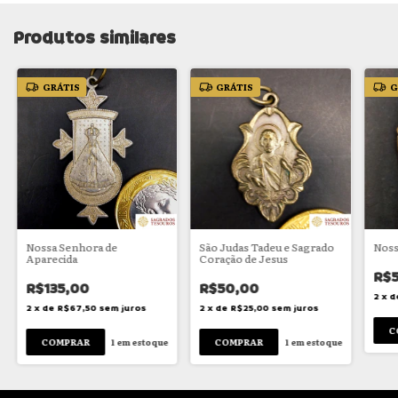
Produtos similares
GRÁTIS
GRÁTIS
G
Nossa Senhora de
São Judas Tadeu e Sagrado
Noss
Aparecida
Coração de Jesus
R$
R$135,00
R$50,00
2
x
d
2
x
de
R$67,50
sem juros
2
x
de
R$25,00
sem juros
1
em estoque
1
em estoque