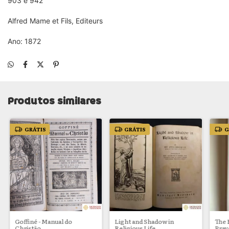
903 e 942
Alfred Mame et Fils, Editeurs
Ano: 1872
Produtos similares
GRÁTIS
GRÁTIS
G
Goffiné - Manual do
Light and Shadow in
The
Christão
Religious Life
Pray