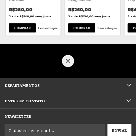
R$280,00
R$260,00
R$
2
x
de
R$140,00
sem juros
2
x
de
R$130,00
sem juros
2
x
d
1
em estoque
1
em estoque
DEPARTAMENTOS
ENTRE EM CONTATO
NEWSLETTER