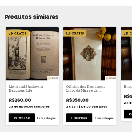
Produtos similares
GRÁTIS
GRÁTIS
G
Light and Shadow in
Officios dos Domingos
Enco
Religious Life
Livro da Missa e da
Confissão
R$
R$260,00
R$350,00
2
x
d
2
x
de
R$130,00
sem juros
2
x
de
R$175,00
sem juros
1
em estoque
1
em estoque