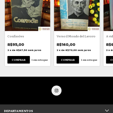
Confissões
Verso il Mondo del Lavoro
A vid
R$95,00
R$140,00
R$6
2
x
de
R$47,50
sem juros
2
x
de
R$70,00
sem juros
2
x
d
1
em estoque
1
em estoque
DEPARTAMENTOS