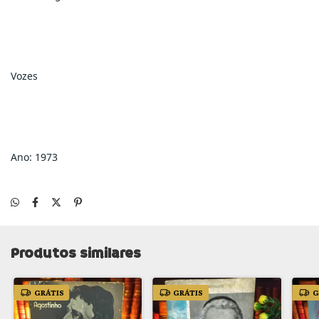
Vozes
Ano: 1973
Produtos similares
GRÁTIS
GRÁTIS
G