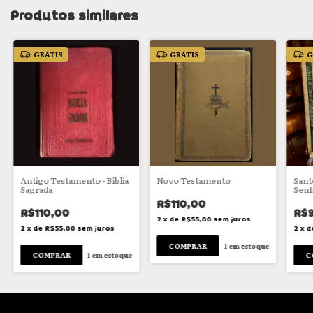
Produtos similares
GRÁTIS
GRÁTIS
G
Antigo Testamento - Bíblia
Novo Testamento
Sant
Sagrada
Senh
R$110,00
R$110,00
R$
2
x
de
R$55,00
sem juros
2
x
de
R$55,00
sem juros
2
x
d
1
em estoque
1
em estoque