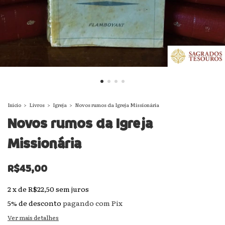
Início
>
Livros
>
Igreja
>
Novos rumos da Igreja Missionária
Novos rumos da Igreja
Missionária
R$45,00
2
x
de
R$22,50
sem juros
5% de desconto
pagando com Pix
Ver mais detalhes