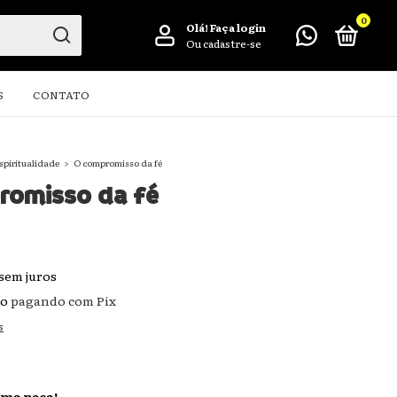
0
Olá!
Faça login
Ou cadastre-se
S
CONTATO
spiritualidade
>
O compromisso da fé
romisso da fé
sem juros
to
pagando com Pix
s
ima peça!