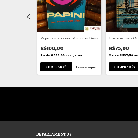
e la Fonta (Um
Papini - meu encontro com Deus
Ensinai-nos a O
R$100,00
R$75,00
2
x
de
R$50,00
sem juros
2
x
de
R$37,50
se
m juros
1
em estoque
1
em estoque
DEPARTAMENTOS