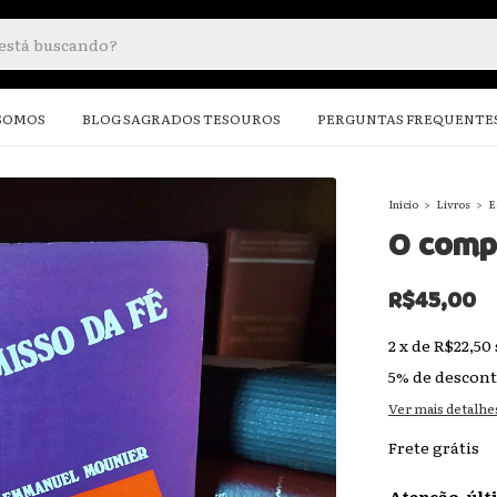
SOMOS
BLOG SAGRADOS TESOUROS
PERGUNTAS FREQUENTE
Início
>
Livros
>
E
O comp
R$45,00
2
x
de
R$22,50
5% de descon
Ver mais detalhe
Frete grátis
Atenção, últ