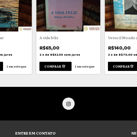
rar
A vida feliz
Verso il Mondo 
R$65,00
R$140,00
m juros
2
x
de
R$32,50
sem juros
2
x
de
R$70,00
se
1
em estoque
1
em estoque
ENTRE EM CONTATO
NE