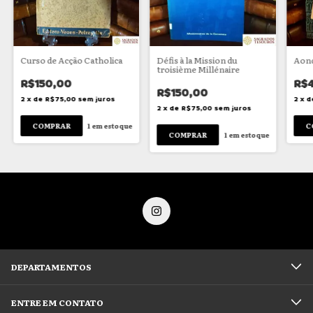
Curso de Acção Catholica
Défis à la Mission du
Aond
troisième Millénaire
R$150,00
R$
R$150,00
2
x
de
R$75,00
sem juros
2
x
d
2
x
de
R$75,00
sem juros
1
em estoque
1
em estoque
DEPARTAMENTOS
ENTRE EM CONTATO