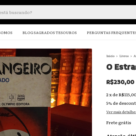
SOMOS
BLOG SAGRADOS TESOUROS
PERGUNTAS FREQUENTE
Início
>
Livros
>
A
O Estra
R$230,00
2
x
de
R$115,0
5% de descon
Ver mais detalhe
Frete grátis
Atenção, últ