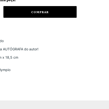
ado
ia AUTÓGRAFA do autor!
m x 18,5 cm
Olympio