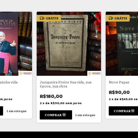
GRÁTIS
GRÁTIS
minha vida
Junqueira Freire Sua vida, sua
Nove Papas
época, sua obra
R$90,00
R$180,00
m juros
2
x
de
R$45,00
se
2
x
de
R$90,00
sem juros
1
em estoque
1
em estoque