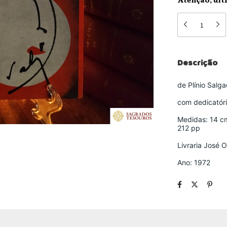
Descrição
de Plínio Salg
com dedicatór
Medidas: 14 c
212 pp
Livraria José 
Ano: 1972