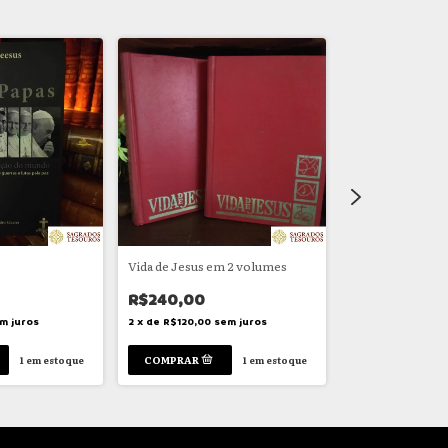
GRÁTIS
Vida de Jesus em 2 volumes
Aux Étudiants
R$240,00
R$950,00
m juros
2
x
de
R$120,00
sem juros
2
x
de
R$475,00
s
1
em estoque
1
em estoque