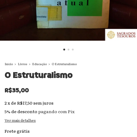
Início
>
Livros
>
Educação
>
O Estruturalismo
O Estruturalismo
R$35,00
2
x
de
R$17,50
sem juros
5% de desconto
pagando com Pix
Ver mais detalhes
Frete grátis