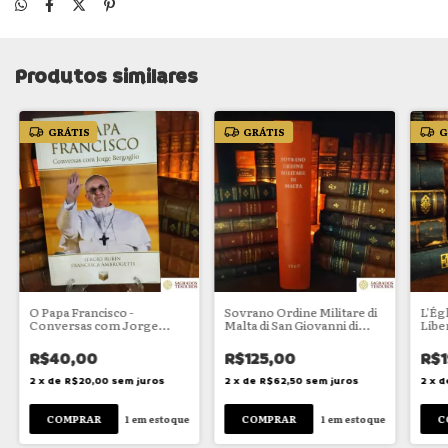
Produtos similares
GRÁTIS
GRÁTIS
G
O Papa Francisco -
Sovrano Ordine Militare di
L'Égl
Conversas com Jorge
Malta di San Giovanni di
Libe
Bergoglio
Gerusalemme di Rodi e di
Malta
R$40,00
R$125,00
R$1
2
x
de
R$20,00
sem juros
2
x
de
R$62,50
sem juros
2
x
d
1
em estoque
1
em estoque