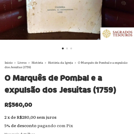
Início
>
Livros
>
História
>
História da Igreja
>
O Marquês de Pombal e a expulsão
dos Jesuitas (1759)
O Marquês de Pombal e a
expulsão dos Jesuitas (1759)
R$560,00
2
x
de
R$280,00
sem juros
5% de desconto
pagando com Pix