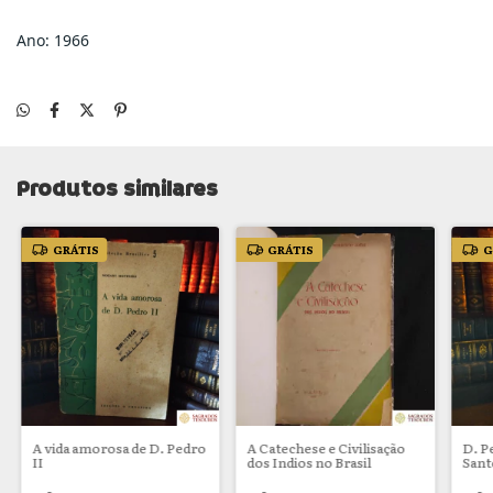
Ano: 1966
Produtos similares
GRÁTIS
GRÁTIS
G
A vida amorosa de D. Pedro
A Catechese e Civilisação
D. P
II
dos Indios no Brasil
Sant