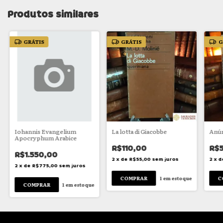
Produtos similares
GRÁTIS
GRÁTIS
G
Iohannis Evangelium
La lotta di Giacobbe
Anún
Apocryphum Arabice
R$110,00
R$
R$1.550,00
2
x
de
R$55,00
sem juros
2
x
d
2
x
de
R$775,00
sem juros
1
em estoque
1
em estoque