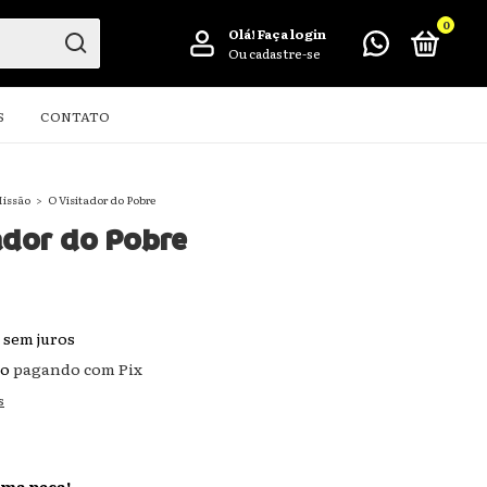
0
Olá!
Faça login
Ou cadastre-se
S
CONTATO
issão
>
O Visitador do Pobre
ador do Pobre
sem juros
to
pagando com Pix
s
ima peça!