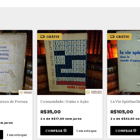
GRÁTIS
GRÁTIS
cursos de Prensa
Comunidade: União e Ação
La Vie Spirituel
R$35,00
R$105,00
2
x
de
R$17,50
sem juros
2
x
de
R$52,50
se
m juros
1
em estoque
1
em estoque