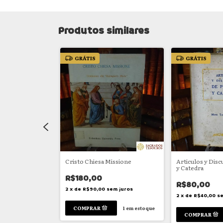
Produtos similares
GRÁTIS
GRÁTIS
ngelio de Dios
Cristo Chiesa Missione
Articulos y Dis
y Catedra
R$180,00
R$80,00
em juros
2
x
de
R$90,00
sem juros
2
x
de
R$40,00
se
1
em estoque
1
em estoque