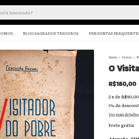
SOMOS
BLOG SAGRADOS TESOUROS
PERGUNTAS FREQUENTE
Início
>
Livros
>
M
O Visit
R$180,00
2
x
de
R$90,00
5% de descon
Ver mais detalhe
Frete grátis
Atenção, últ