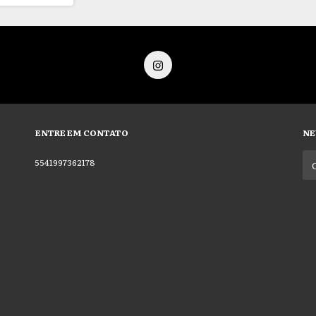
ENTRE EM CONTATO
NE
5541997362178