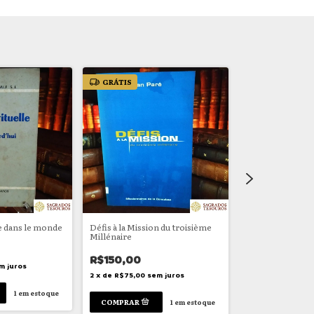
GRÁTIS
GRÁTIS
le dans le monde
Défis à la Mission du troisième
Vivendo na Real
Millénaire
R$65,00
R$150,00
m juros
2
x
de
R$32,50
se
2
x
de
R$75,00
sem juros
1
em estoque
1
em estoque