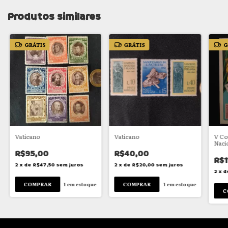
Produtos similares
GRÁTIS
GRÁTIS
G
Vaticano
Vaticano
V Co
Naci
R$95,00
R$40,00
R$1
2
x
de
R$47,50
sem juros
2
x
de
R$20,00
sem juros
2
x
d
1
em estoque
1
em estoque