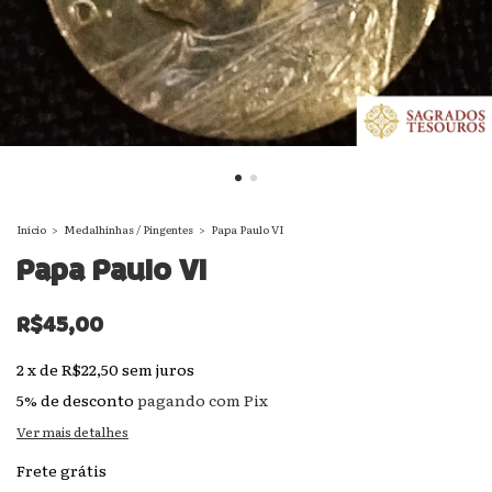
Início
>
Medalhinhas / Pingentes
>
Papa Paulo VI
Papa Paulo VI
R$45,00
2
x
de
R$22,50
sem juros
5% de desconto
pagando com Pix
Ver mais detalhes
Frete grátis