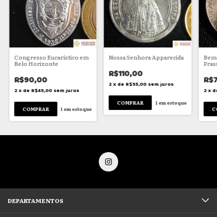
Congresso Eucarístico em
Nossa Senhora Apparecida
Bem-
Belo Horizonte
Fras
R$110,00
R$90,00
R$7
2
x
de
R$55,00
sem juros
2
x
de
R$45,00
sem juros
2
x
d
1
em estoque
1
em estoque
DEPARTAMENTOS