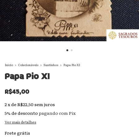
Início
>
Colecionáveis
>
Santinhos
>
Papa Pio XI
Papa Pio XI
R$45,00
2
x
de
R$22,50
sem juros
5% de desconto
pagando com Pix
Ver mais detalhes
Frete grátis