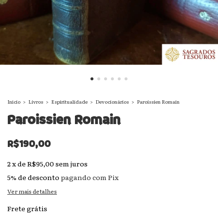
Início
>
Livros
>
Espiritualidade
>
Devocionários
>
Paroissien Romain
Paroissien Romain
R$190,00
2
x
de
R$95,00
sem juros
5% de desconto
pagando com Pix
Ver mais detalhes
Frete grátis