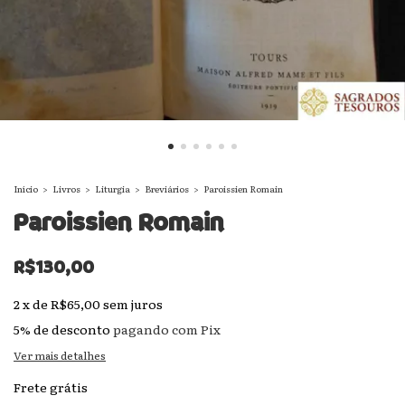
Início
>
Livros
>
Liturgia
>
Breviários
>
Paroissien Romain
Paroissien Romain
R$130,00
2
x
de
R$65,00
sem juros
5% de desconto
pagando com Pix
Ver mais detalhes
Frete grátis