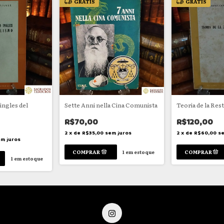
GRÁTIS
GRÁTIS
ingles del
Sette Anni nella Cina Comunista
Teoria de la Res
R$70,00
R$120,00
2
x
de
R$35,00
sem juros
2
x
de
R$60,00
se
m juros
1
em estoque
1
em estoque