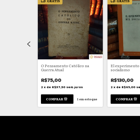
GRÁTIS
GRÁTIS
nism
O Pensamento Católico na
El experimento 
Guerra Atual
socialismo
R$75,00
R$130,00
em juros
2
x
de
R$37,50
sem juros
2
x
de
R$65,00
se
1
em estoque
1
em estoque