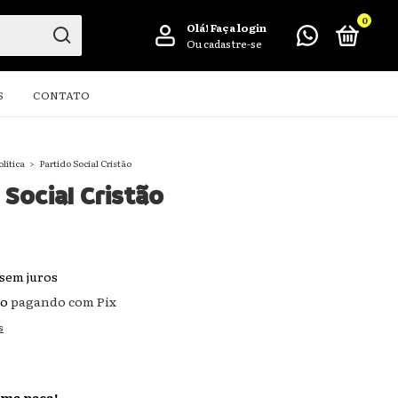
0
Olá!
Faça login
Ou cadastre-se
S
CONTATO
olítica
>
Partido Social Cristão
 Social Cristão
sem juros
to
pagando com Pix
s
ima peça!