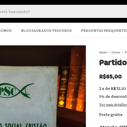
SOMOS
BLOG SAGRADOS TESOUROS
PERGUNTAS FREQUENTE
Início
>
Livros
>
P
Partido
R$65,00
2
x
de
R$32,50
5% de descon
Ver mais detalhe
Frete grátis
Atenção, últ