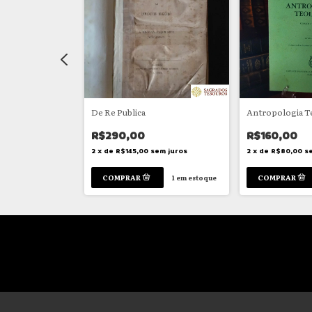
hea
De Re Publica
Antropologia T
R$290,00
R$160,00
em juros
2
x
de
R$145,00
sem juros
2
x
de
R$80,00
s
1
em estoque
1
em estoque