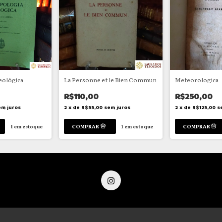
eológica
La Personne et le Bien Commun
Meteorologica
R$110,00
R$250,00
em juros
2
x
de
R$55,00
sem juros
2
x
de
R$125,00
s
1
em estoque
1
em estoque