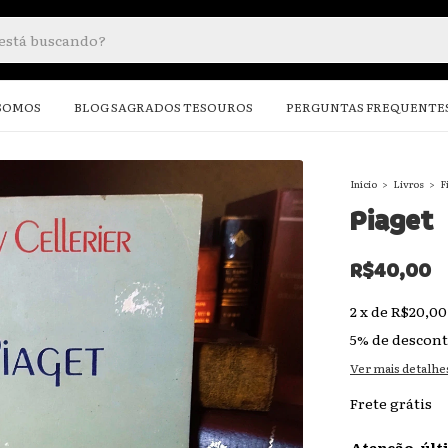
SOMOS
BLOG SAGRADOS TESOUROS
PERGUNTAS FREQUENTE
Início
>
Livros
>
F
Piaget
R$40,00
2
x
de
R$20,00
5% de descon
Ver mais detalhe
Frete grátis
Atenção, últ