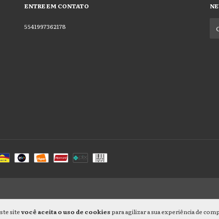
ENTRE EM CONTATO
NE
5541997362178
ste site
você aceita o uso de cookies
para agilizar a sua experiência de com