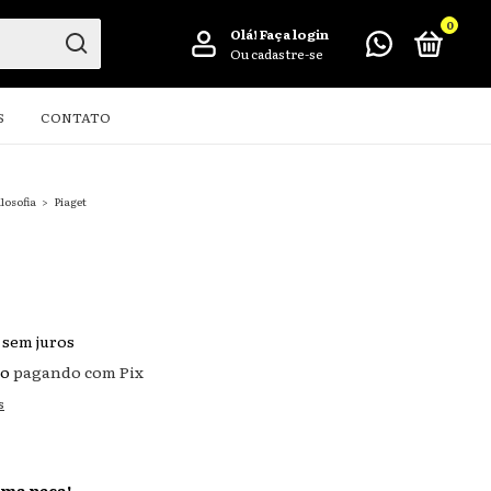
0
Olá!
Faça login
Ou cadastre-se
S
CONTATO
ilosofia
>
Piaget
sem juros
to
pagando com Pix
s
ima peça!