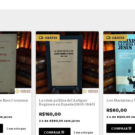
GRÁTIS
GRÁTIS
 le Bien Commun
La crisis politica del Antiguo
Los Marxistas y 
Regimen en España (1800-1840)
R$80,00
R$160,00
m juros
2
x
de
R$40,00
se
2
x
de
R$80,00
sem juros
1
em estoque
1
em estoque