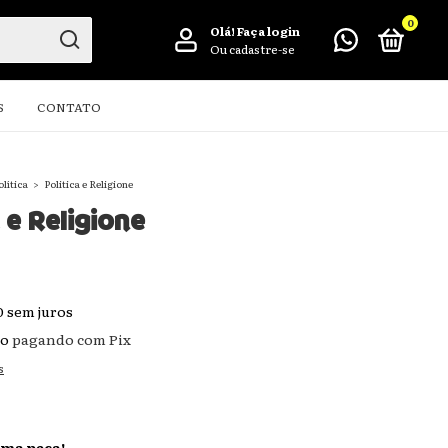
0
Olá!
Faça login
Ou cadastre-se
S
CONTATO
olítica
>
Politica e Religione
 e Religione
0
sem juros
to
pagando com Pix
s
ima peça!