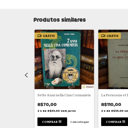
Produtos similares
GRÁTIS
GRÁTIS
atólico na
Sette Anni nella Cina Comunista
La Personne et
R$70,00
R$110,00
2
x
de
R$35,00
sem juros
2
x
de
R$55,00
se
em juros
1
em estoque
1
em estoque