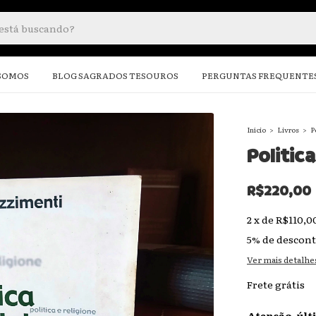
SOMOS
BLOG SAGRADOS TESOUROS
PERGUNTAS FREQUENTE
Início
>
Livros
>
P
Politica
R$220,00
2
x
de
R$110,0
5% de descon
Ver mais detalhe
Frete grátis
Atenção, últ