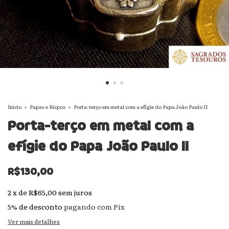
Início
>
Papas e Bispos
>
Porta-terço em metal com a efígie do Papa João Paulo II
Porta-terço em metal com a
efígie do Papa João Paulo II
R$130,00
2
x
de
R$65,00
sem juros
5% de desconto
pagando com Pix
Ver mais detalhes