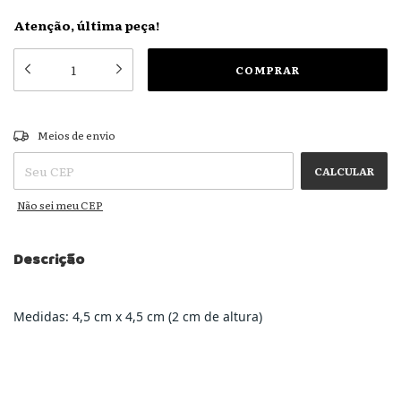
Atenção, última peça!
ALTERAR CEP
Entregas para o CEP:
Meios de envio
CALCULAR
Não sei meu CEP
Descrição
Medidas: 4,5 cm x 4,5 cm (2 cm de altura)