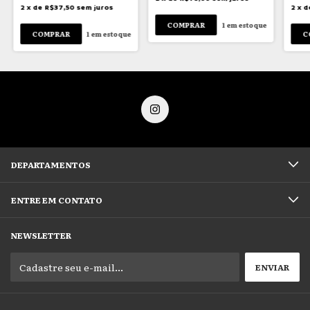
2
x
de
R$37,50
sem juros
2
x
d
1
em estoque
1
em estoque
DEPARTAMENTOS
ENTRE EM CONTATO
NEWSLETTER