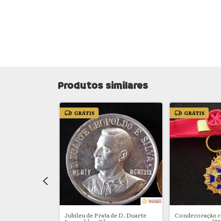
Produtos similares
GRÁTIS
GRÁTIS
l do cardeal D.
Jubileu de Prata de D. Duarte
Condecoração 