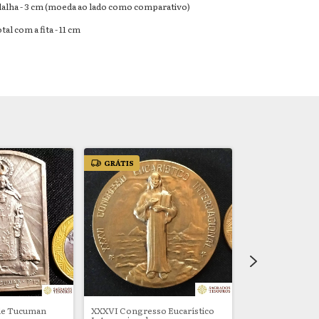
alha - 3 cm (moeda ao lado como comparativo)
l com a fita - 11 cm
GRÁTIS
GRÁTIS
de Tucuman
XXXVI Congresso Eucarístico
Marechal Franci