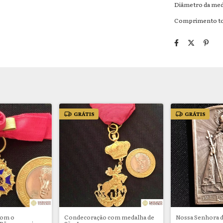
Diâmetro da med
Comprimento tota
GRÁTIS
GRÁTIS
com o
Condecoração com medalha de
Nossa Senhora 