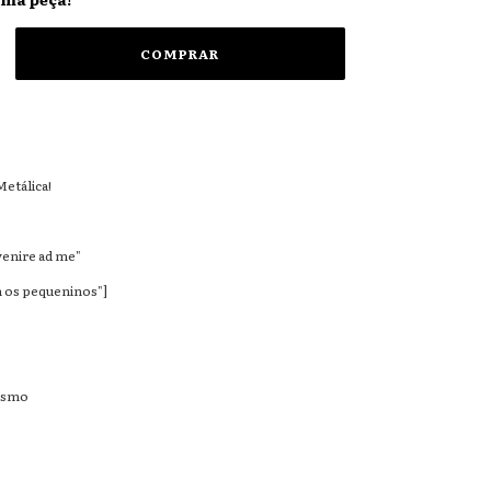
etálica!
venire ad me"
m os pequeninos"]
ismo