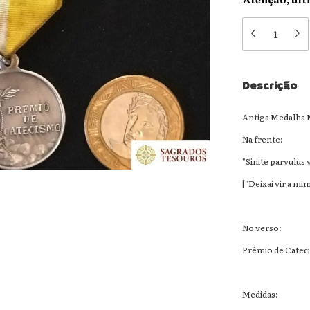
Descrição
Antiga Medalha M
Na frente:
"Sinite parvulus 
["Deixai vir a mi
No verso:
Prêmio de Catec
Medidas: