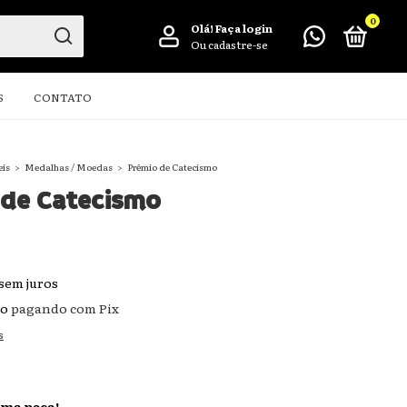
0
Olá!
Faça login
Ou cadastre-se
S
CONTATO
eis
>
Medalhas / Moedas
>
Prêmio de Catecismo
 de Catecismo
sem juros
to
pagando com Pix
s
ima peça!