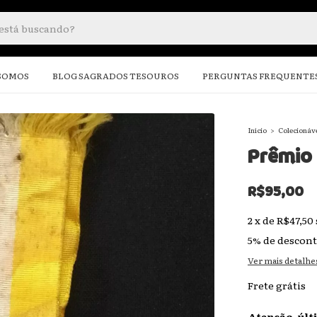
SOMOS
BLOG SAGRADOS TESOUROS
PERGUNTAS FREQUENTE
Início
>
Colecionáv
Prêmio
R$95,00
2
x
de
R$47,50
5% de descon
Ver mais detalhe
Frete grátis
Atenção, últ