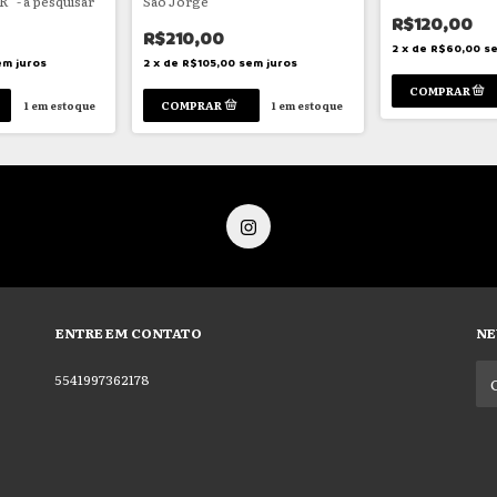
 - a pesquisar
São Jorge
R$120,00
R$210,00
2
x
de
R$60,00
se
em juros
2
x
de
R$105,00
sem juros
1
em estoque
1
em estoque
ENTRE EM CONTATO
NE
5541997362178