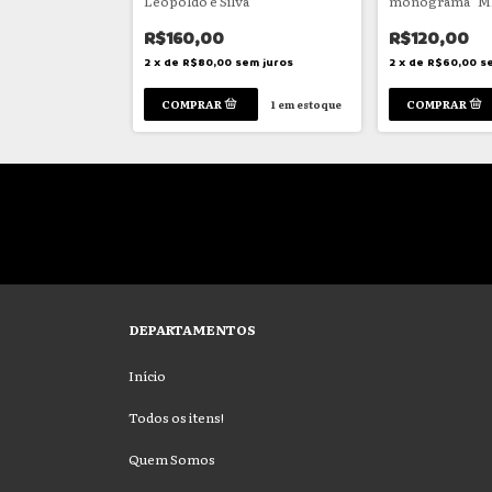
Leopoldo e Silva
monograma "MR"
R$160,00
R$120,00
em juros
2
x
de
R$80,00
sem juros
2
x
de
R$60,00
s
1
em estoque
1
em estoque
DEPARTAMENTOS
Início
Todos os itens!
Quem Somos