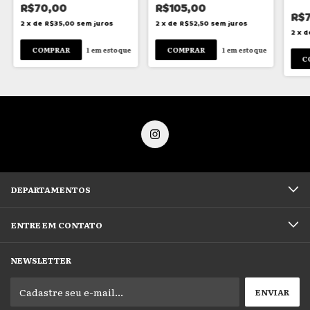
R$70,00
R$105,00
R$7
2
x
de
R$35,00
sem juros
2
x
de
R$52,50
sem juros
2
x
d
1
em estoque
1
em estoque
DEPARTAMENTOS
ENTRE EM CONTATO
NEWSLETTER