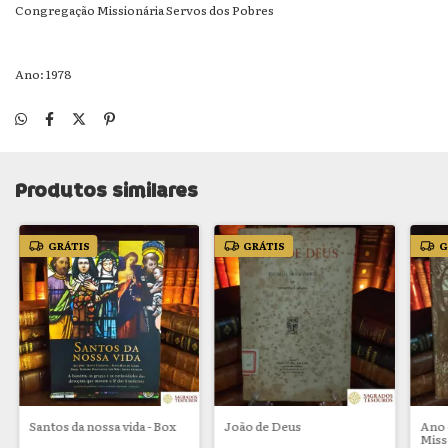
Congregação Missionária Servos dos Pobres
Ano: 1978
Produtos similares
GRÁTIS
GRÁTIS
G
Santos da nossa vida - Box
João de Deus
Ano 
Miss