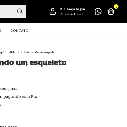
0
Olá!
Faça login
Ou cadastre-se
S
CONTATO
spiritualidade
>
Rebocando um esqueleto
ndo um esqueleto
sem juros
to
pagando com Pix
s
ima peça!