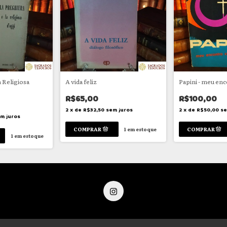
a Religiosa
A vida feliz
Papini - meu en
R$65,00
R$100,00
2
x
de
R$32,50
sem juros
2
x
de
R$50,00
se
m juros
1
em estoque
1
em estoque