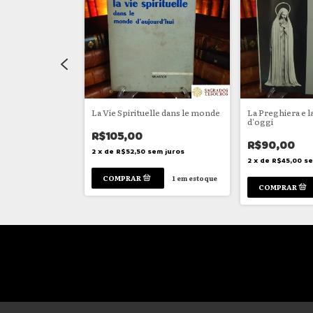
La Vie Spirituelle dans le monde
La Preghiera e l
d'oggi
R$105,00
R$90,00
em juros
2
x
de
R$52,50
sem juros
2
x
de
R$45,00
se
1
em estoque
1
em estoque