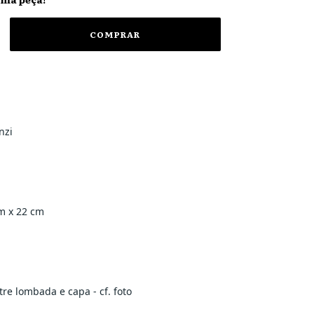
nzi
m x 22 cm
tre lombada e capa - cf. foto