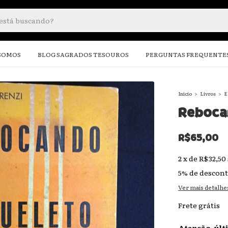
SOMOS
BLOG SAGRADOS TESOUROS
PERGUNTAS FREQUENTE
Início
>
Livros
>
E
Reboca
R$65,00
2
x
de
R$32,50
5% de descon
Ver mais detalhe
Frete grátis
Atenção, últ