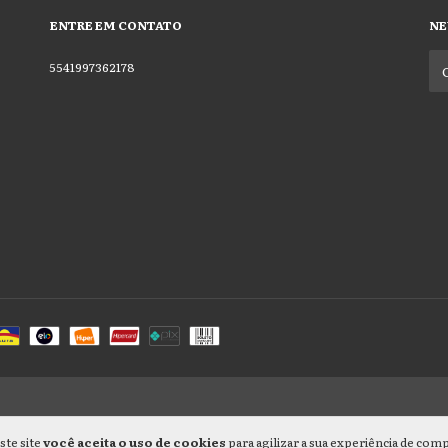
ENTRE EM CONTATO
NE
5541997362178
ste site
você aceita o uso de cookies
para agilizar a sua experiência de com