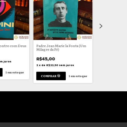
contro com Deus
Padre Jean Marie la Fonta (Um
Conversações c
Milagre da Fé)
focolarinos
R$45,00
R$45,00
m juros
2
x
de
R$22,50
sem juros
2
x
de
R$22,50
se
1
em estoque
1
em estoque