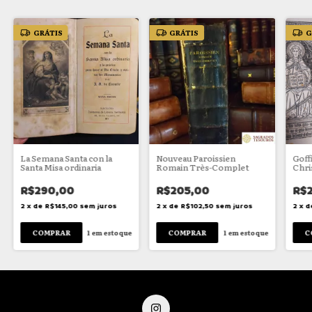
GRÁTIS
GRÁTIS
G
La Semana Santa con la
Nouveau Paroissien
Goff
Santa Misa ordinaria
Romain Très-Complet
Chri
R$290,00
R$205,00
R$
2
x
de
R$145,00
sem juros
2
x
de
R$102,50
sem juros
2
x
d
1
em estoque
1
em estoque