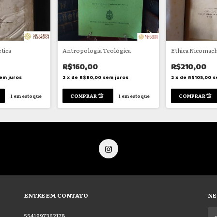
tica
Antropologia Teológica
Ethica Nicomac
R$160,00
R$210,00
em juros
2
x
de
R$80,00
sem juros
2
x
de
R$105,00
s
1
em estoque
1
em estoque
ENTRE EM CONTATO
NE
5541997362178