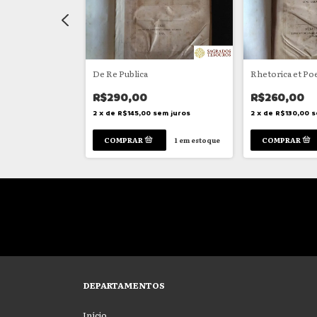
reja
De Re Publica
Rhetorica et Poe
R$290,00
R$260,00
em juros
2
x
de
R$145,00
sem juros
2
x
de
R$130,00
s
1
em estoque
1
em estoque
DEPARTAMENTOS
Início