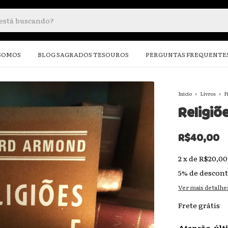
SOMOS
BLOG SAGRADOS TESOUROS
PERGUNTAS FREQUENTE
Início
>
Livros
>
F
Religiõ
R$40,00
2
x
de
R$20,00
5% de descon
Ver mais detalhe
Frete grátis
Atenção, últ