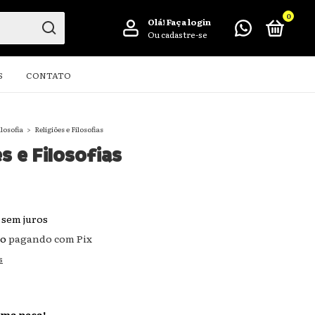
0
Olá!
Faça login
Ou cadastre-se
S
CONTATO
ilosofia
>
Religiões e Filosofias
es e Filosofias
sem juros
to
pagando com Pix
s
ima peça!