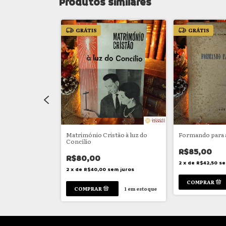
Produtos similares
GRÁTIS
GRÁTIS
Europa
Matrimónio Cristão à luz do
Formando para a
Concílio
R$85,00
R$80,00
em juros
2
x
de
R$42,50
se
2
x
de
R$40,00
sem juros
1
em estoque
1
em estoque