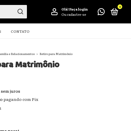
0
Olá!
Faça login
Ou cadastre-se
S
CONTATO
amília e Relacionamentos
>
Retiro para Matrimônio
para Matrimônio
sem juros
to
pagando com Pix
s
ima peça!