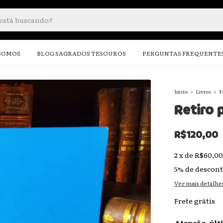
SOMOS
BLOG SAGRADOS TESOUROS
PERGUNTAS FREQUENTE
Início
>
Livros
>
F
Retiro 
R$120,00
2
x
de
R$60,00
5% de descon
Ver mais detalhe
Frete grátis
Atenção, últ