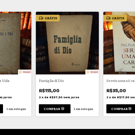
GRÁTIS
GRÁTIS
 Vida
Famiglia di Dio
Sereis uma só c
R$115,00
R$35,00
m juros
2
x
de
R$57,50
sem juros
2
x
de
R$17,50
se
1
em estoque
1
em estoque