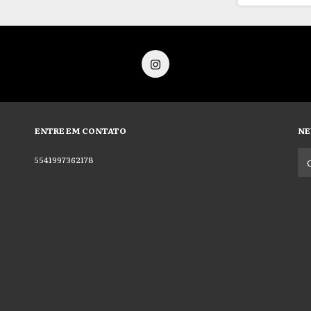
ENTRE EM CONTATO
NE
5541997362178