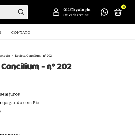
0
Olá!
Faça login
Ou cadastre-se
S
CONTATO
eologia
>
Revista Concilium - nº 202
 Concilium - nº 202
sem juros
to
pagando com Pix
s
ima peça!