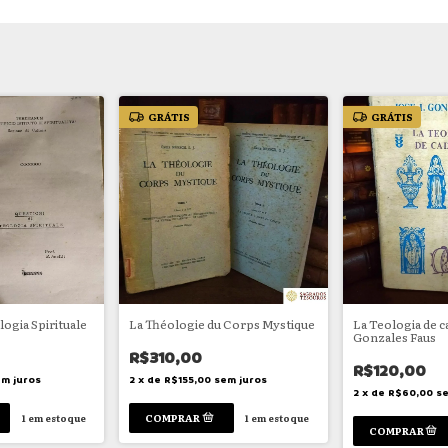
GRÁTIS
GRÁTIS
logia Spirituale
La Théologie du Corps Mystique
La Teologia de ca
Gonzales Faus
R$310,00
R$120,00
m juros
2
x
de
R$155,00
sem juros
2
x
de
R$60,00
se
1
em estoque
1
em estoque