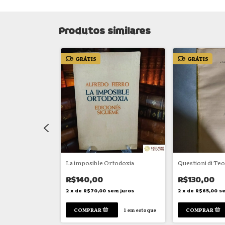
Produtos similares
GRÁTIS
GRÁTIS
vidence
La imposible Ortodoxia
Questioni di Teo
R$140,00
R$130,00
em juros
2
x
de
R$70,00
sem juros
2
x
de
R$65,00
se
1
em estoque
1
em estoque