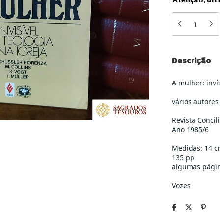
Descrição
A mulher: inví
vários autores
Revista Concil
Ano 1985/6
Medidas: 14 c
135 pp
algumas página
Vozes