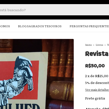
SOMOS
BLOG SAGRADOS TESOUROS
PERGUNTAS FREQUENTE
Início
>
Livros
>
T
Revista
R$50,00
2
x
de
R$25,00
5% de descon
Ver mais detalhe
Frete grátis
Atenção, últ