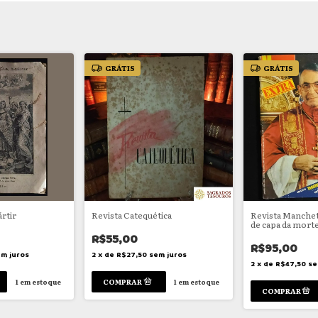
GRÁTIS
GRÁTIS
ártir
Revista Catequética
Revista Manchet
de capa da mort
Paulo I
R$55,00
R$95,00
m juros
2
x
de
R$27,50
sem juros
2
x
de
R$47,50
se
1
em estoque
1
em estoque