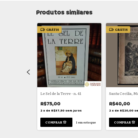
Produtos similares
GRÁTIS
GRÁTIS
e - n. 46
Le Sel de la Terre - n. 41
Santa Cecília, M
R$75,00
R$40,00
em juros
2
x
de
R$37,50
sem juros
2
x
de
R$20,00
se
1
em estoque
1
em estoque