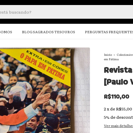
SOMOS
BLOG SAGRADOS TESOUROS
PERGUNTAS FREQUENTE
Início
>
Colecionáv
em Fátima
Revista
[Paulo 
R$110,00
2
x
de
R$55,00
5% de descon
Ver mais detalhe