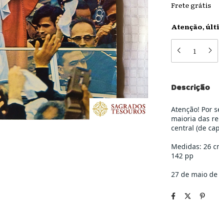
Frete grátis
Atenção, últ
Descrição
Atenção! Por s
maioria das re
central (de ca
Medidas: 26 c
142 pp
27 de maio de