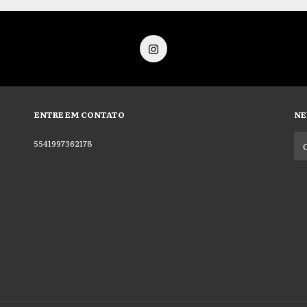
ENTRE EM CONTATO
NE
5541997362178