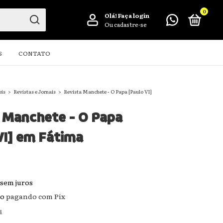
0
Olá!
Faça login
Ou cadastre-se
S
CONTATO
eis
>
Revistas e Jornais
>
Revista Manchete - O Papa [Paulo VI]
 Manchete - O Papa
VI] em Fátima
sem juros
to
pagando com Pix
s