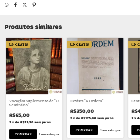
Produtos similares
GRÁTIS
GRÁTIS
G
Vocação! Suplemento de "O
Revista "A Ordem"
Santa
Seminário"
R$350,00
R$
R$65,00
2
x
de
R$175,00
sem juros
2
x
d
2
x
de
R$32,50
sem juros
1
em estoque
1
em estoque