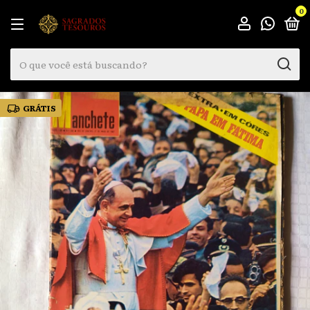
0
GRÁTIS