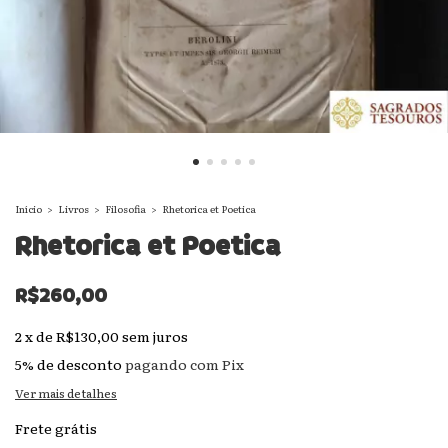
Início
>
Livros
>
Filosofia
>
Rhetorica et Poetica
Rhetorica et Poetica
R$260,00
2
x
de
R$130,00
sem juros
5% de desconto
pagando com Pix
Ver mais detalhes
Frete grátis