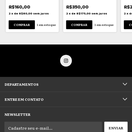
R$160,00
R$350,00
R$
2
x
de
R$80,00
sem juros
2
x
de
R$175,00
sem juros
2
x
d
1
em estoque
1
em estoque
DEPARTAMENTOS
ENTRE EM CONTATO
NEWSLETTER