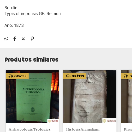
Berolini
Typis et impensis GE. Reimeri
Ano: 1873
Produtos similares
GRÁTIS
GRÁTIS
G
Antropologia Teológica
Historia Animalium
Phys