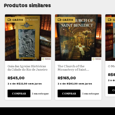
Produtos similares
GRÁTIS
GRÁTIS
G
Guia das Igrejas Históricas
The Church of the
O Mo
da Cidade do Rio de Janeiro
Monastery of Saint
Benedict of Rio de Janeiro
R$
R$45,00
R$165,00
2
x
d
2
x
de
R$22,50
sem juros
2
x
de
R$82,50
sem juros
1
em estoque
1
em estoque