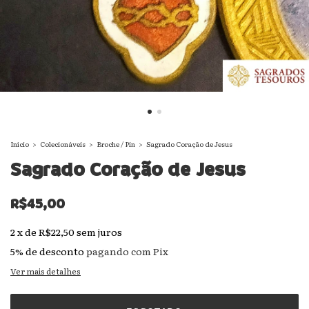
Início
>
Colecionáveis
>
Broche / Pin
>
Sagrado Coração de Jesus
Sagrado Coração de Jesus
R$45,00
2
x
de
R$22,50
sem juros
5% de desconto
pagando com Pix
Ver mais detalhes