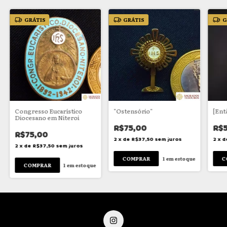
GRÁTIS
GRÁTIS
G
Congresso Eucarístico
"Ostensório"
[Ent
Diocesano em Niteroi
R$75,00
R$
R$75,00
2
x
de
R$37,50
sem juros
2
x
d
2
x
de
R$37,50
sem juros
1
em estoque
1
em estoque