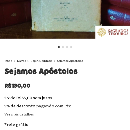
Início
>
Livros
>
Espiritualidade
>
Sejamos Apóstolos
Sejamos Apóstolos
R$130,00
2
x
de
R$65,00
sem juros
5% de desconto
pagando com Pix
Ver mais detalhes
Frete grátis