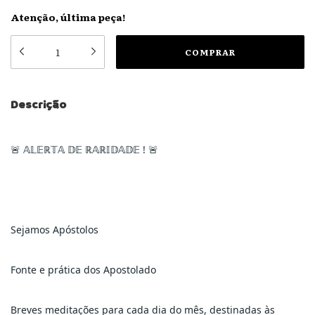
Atenção, última peça!
Descrição
🚨 𝔸𝕃𝔼ℝ𝕋𝔸 𝔻𝔼 ℝ𝔸ℝ𝕀𝔻𝔸𝔻𝔼 ! 🚨
Sejamos Apóstolos
Fonte e prática dos Apostolado
Breves meditações para cada dia do mês, destinadas às 